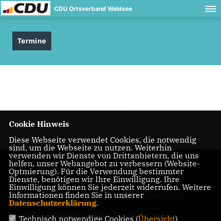
CDU Ortsverband Waldsee
Termine
Cookie Hinweis
Diese Webseite verwendet Cookies, die notwendig
sind, um die Webseite zu nutzen. Weiterhin
verwenden wir Dienste von Drittanbietern, die uns
helfen, unser Webangebot zu verbessern (Website-
Optmierung). Für die Verwendung bestimmter
Dienste, benötigen wir Ihre Einwilligung. Ihre
Einwilligung können Sie jederzeit widerrufen. Weitere
Informationen finden Sie in unserer
IMPRESSUM
DATENSCHUTZ
KONTAKT
Datenschutzerklärung
.
CDU Kreisverband Rhein-Pfalz Kreis
Technisch notwendige Cookies (
Übersicht
)