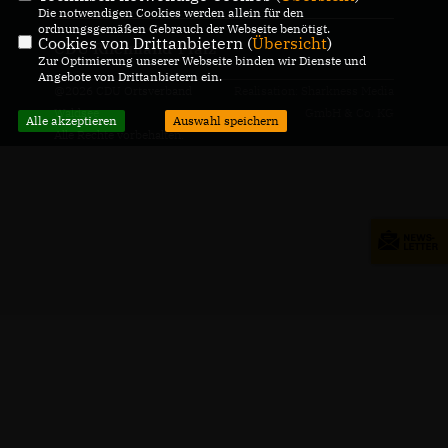
Die notwendigen Cookies werden allein für den
ordnungsgemäßen Gebrauch der Webseite benötigt.
Cookies von Drittanbietern (
Übersicht
)
CDU Rheinland-Pfalz
Zur Optimierung unserer Webseite binden wir Dienste und
Angebote von Drittanbietern ein.
@2026 CDU Ortsverband
Realisation: Sharkness Media
Waldsee
GmbH & Co. KG
Alle akzeptieren
Auswahl speichern
Alle Rechte vorbehalten.