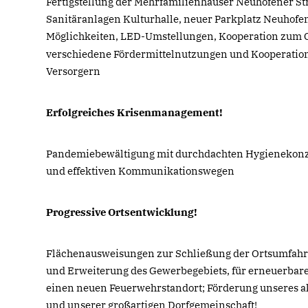
Fertigstellung der Mehrfamilienhäuser Neuhofener St
Sanitäranlagen Kulturhalle, neuer Parkplatz Neuhofe
Möglichkeiten, LED-Umstellungen, Kooperation zum 
verschiedene Fördermittelnutzungen und Kooperatio
Versorgern
Erfolgreiches Krisenmanagement!
Pandemiebewältigung mit durchdachten Hygienekonze
und effektiven Kommunikationswegen
Progressive Ortsentwicklung!
Flächenausweisungen zur Schließung der Ortsumfahr
und Erweiterung des Gewerbegebiets, für erneuerbar
einen neuen Feuerwehrstandort; Förderung unseres a
und unserer großartigen Dorfgemeinschaft!