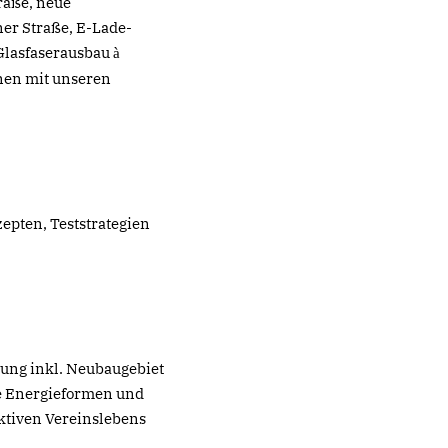
raße, neue
ner Straße, E-Lade-
Glasfaserausbau
à
nen mit unseren
pten, Teststrategien
ung inkl. Neubaugebiet
e Energieformen und
ktiven Vereinslebens