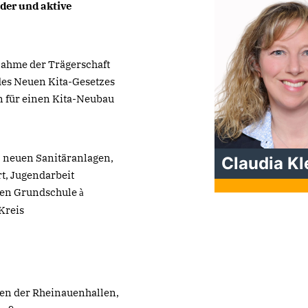
der und aktive
nahme der Trägerschaft
des Neuen Kita-Gesetzes
en für einen Kita-Neubau
. neuen Sanitäranlagen,
Claudia Kl
t, Jugendarbeit
nden Grundschule
à
Kreis
gen der Rheinauenhallen,