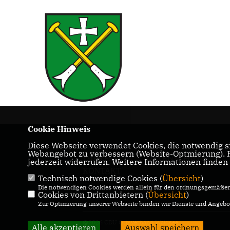
Cookie Hinweis
Diese Webseite verwendet Cookies, die notwendig si
Webangebot zu verbessern (Website-Optmierung). Fü
IMPRESSUM
DATENSCHUTZ
jederzeit widerrufen. Weitere Informationen finden
KONTAKT
Technisch notwendige Cookies (
Übersicht
)
Die notwendigen Cookies werden allein für den ordnungsgemäßen 
Cookies von Drittanbietern (
Übersicht
)
Zur Optimierung unserer Webseite binden wir Dienste und Angebot
@2026 CDU Ortsverband Waldsee
Alle akzeptieren
Auswahl speichern